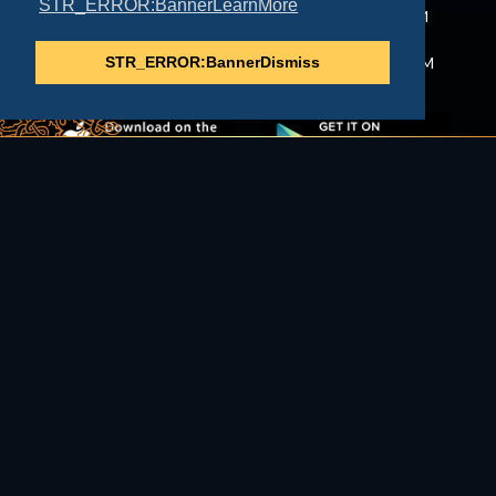
STR_ERROR:BannerLearnMore
напредујете кроз овај имагинарни
свет. Од сада игра Ренесансне
Краљевине је доступна и на вашим
STR_ERROR:BannerDismiss
паметним телефонима.