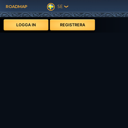
ROADMAP
SE
❯
FR
EN
LOGGA IN
REGISTRERA
DE
ES
BU
NL
IT
PL
PT
DA
EL
RO
RU
TR
CT
BR
SL
HR
HU
CZ
SE
SR
FI
AL
BA
EU