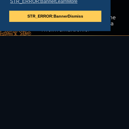
STR_ERROR:BannerLearnMore
Odkryj wciągające MMORPG
STR_ERROR:BannerDismiss
Renaissance Kingdoms, teraz dostępne
także w wersji wczesnego dostępu na
Twoim smartfonie!