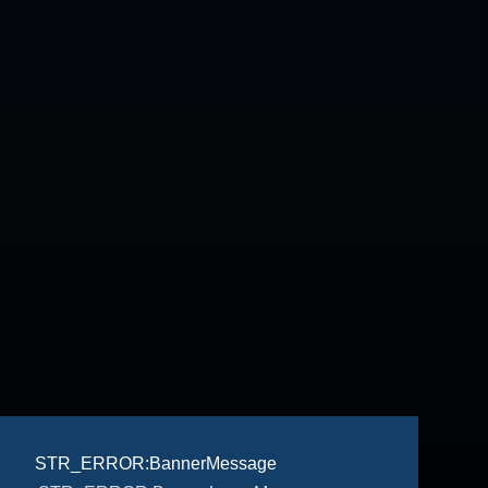
STR_ERROR:BannerMessage