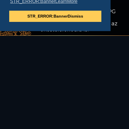
STR_ERROR:BannerLearnMore
Fedezd fel a magával ragadó MMORPG
STR_ERROR:BannerDismiss
Reneszánsz Királyságokat, amely
immáron korai hozzáféréssel elérhető az
okostelefonodra is!