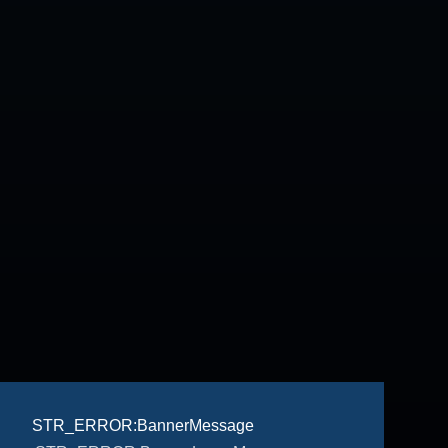
STR_ERROR:BannerMessage