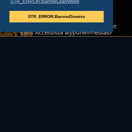
STR_ERROR:BannerLearnMore
STR_ERROR:BannerDismiss
Uppoudu Renaissance Kingdoms
MMORPG:n maailmaan. Saatavilla nyt
Early Accessissa älypuhelimessasi!