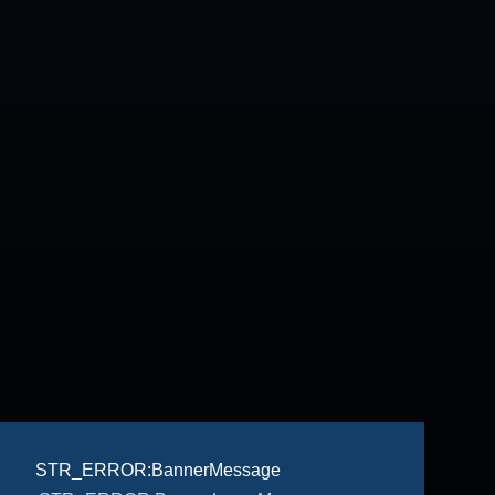
STR_ERROR:BannerMessage